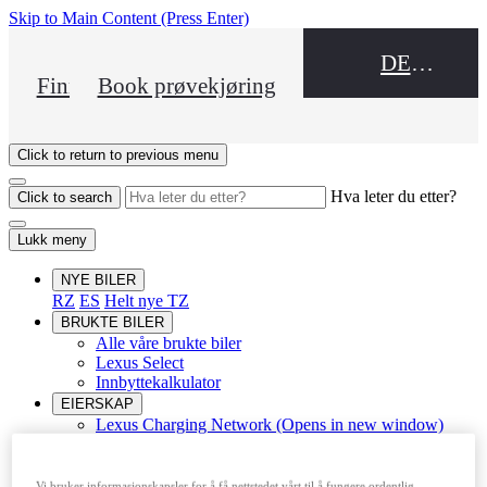
Skip to Main Content
(Press Enter)
DEALER NAME
Finn en forhandler
Book prøvekjøring
Click to return to previous menu
Hva leter du etter?
Click to search
Lukk meny
NYE BILER
RZ
ES
Helt nye TZ
BRUKTE BILER
Alle våre brukte biler
Lexus Select
Innbyttekalkulator
EIERSKAP
Lexus Charging Network
(Opens in new window)
Battery Passport
(Opens in new window)
Ladebokser
Omotenashi
Vi bruker informasjonskapsler for å få nettstedet vårt til å fungere ordentlig,