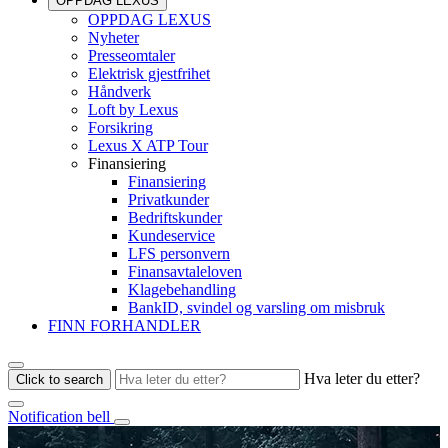
OPPDAG LEXUS
OPPDAG LEXUS
Nyheter
Presseomtaler
Elektrisk gjestfrihet
Håndverk
Loft by Lexus
Forsikring
Lexus X ATP Tour
Finansiering
Finansiering
Privatkunder
Bedriftskunder
Kundeservice
LFS personvern
Finansavtaleloven
Klagebehandling
BankID, svindel og varsling om misbruk
FINN FORHANDLER
Hva leter du etter?
Click to search
Notification bell