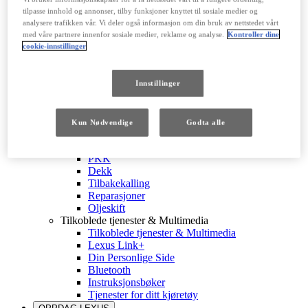
Garanti & forsikring
tilpasse innhold og annonser, tilby funksjoner knyttet til sosiale medier og
Garanti & forsikring
analysere trafikken vår. Vi deler også informasjon om din bruk av nettstedet vårt
Fabrikkgaranti
med våre partnere innenfor sosiale medier, reklame og analyse.
Kontroller dine
Lexus Relax
cookie-innstillinger
Batterigaranti
Forsikring
Veihjelp 24/7
Innstillinger
Vedlikehold
Vedlikehold
Bestill service
Kun Nødvendige
Godta alle
Vedlikehold av din Lexus
Hybrid Helsesjekk
PKK
Dekk
Tilbakekalling
Reparasjoner
Oljeskift
Tilkoblede tjenester & Multimedia
Tilkoblede tjenester & Multimedia
Lexus Link+
Din Personlige Side
Bluetooth
Instruksjonsbøker
Tjenester for ditt kjøretøy