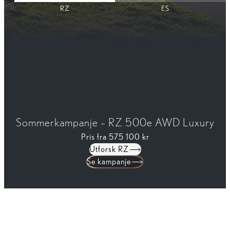
RZ
ES
Sommerkampanje – RZ 500e AWD Luxury
Opplev helt nye ES
Pris fra
Pris fra
648 000 kr
575 100 kr
Utforsk RZ
Utforsk ES
Hold meg oppdatert
Se kampanje