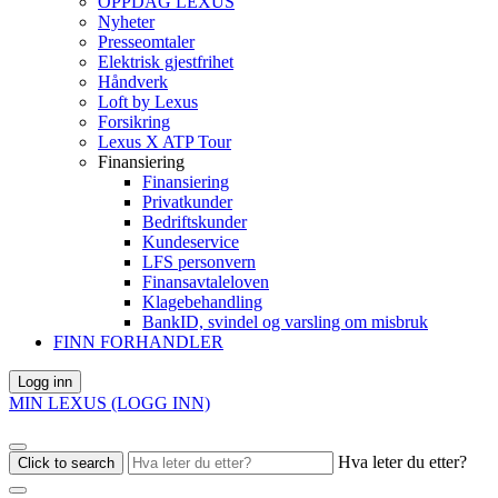
OPPDAG LEXUS
Nyheter
Presseomtaler
Elektrisk gjestfrihet
Håndverk
Loft by Lexus
Forsikring
Lexus X ATP Tour
Finansiering
Finansiering
Privatkunder
Bedriftskunder
RZ
TZ
ES
Kundeservice
VELKOMMEN TIL
LFS personvern
Finansavtaleloven
Klagebehandling
Oppdag våre nyeste kampanjetilbud og
BankID, svindel og varsling om misbruk
FINN FORHANDLER
Møt den helelektriske flaggskipmodellen
En helt ny elektrisk SUV med seks seter
Den eksklusive sedanen i ny drakt
finn din neste Lexus
Logg inn
Se våre kampanjer
Utforsk RZ
Utforsk TZ
Utforsk ES
MIN LEXUS (LOGG INN)
Hva leter du etter?
Click to search