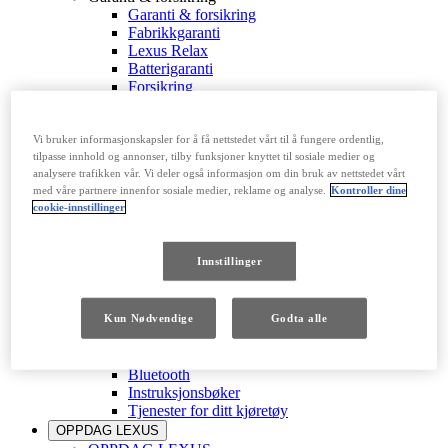
Garanti & forsikring
Fabrikkgaranti
Lexus Relax
Batterigaranti
Forsikring
Veihjelp 24/7
Vedlikehold
Vedlikehold
Vi bruker informasjonskapsler for å få nettstedet vårt til å fungere ordentlig,
tilpasse innhold og annonser, tilby funksjoner knyttet til sosiale medier og
Bestill service
analysere trafikken vår. Vi deler også informasjon om din bruk av nettstedet vårt
Vedlikehold av din Lexus
med våre partnere innenfor sosiale medier, reklame og analyse.
Kontroller dine
Hybrid Helsesjekk
cookie-innstillinger
PKK
Dekk
Tilbakekalling
Innstillinger
Reparasjoner
Oljeskift
Tilkoblede tjenester & Multimedia
Kun Nødvendige
Godta alle
Tilkoblede tjenester & Multimedia
Lexus Link+
Din Personlige Side
Bluetooth
Instruksjonsbøker
Tjenester for ditt kjøretøy
OPPDAG LEXUS