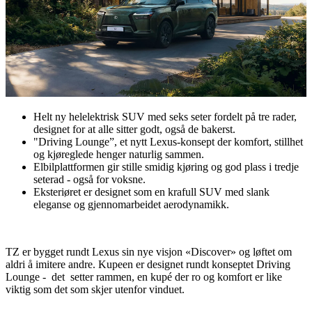
Helt ny helelektrisk SUV med seks seter fordelt på tre rader,
designet for at alle sitter godt, også de bakerst.
"Driving Lounge”, et nytt Lexus-konsept der komfort, stillhet
og kjøreglede henger naturlig sammen.
Elbilplattformen gir stille smidig kjøring og god plass i tredje
seterad - også for voksne.
Eksteriøret er designet som en krafull SUV med slank
eleganse og gjennomarbeidet aerodynamikk.
TZ er bygget rundt Lexus sin nye visjon «Discover» og løftet om
aldri å imitere andre. Kupeen er designet rundt konseptet Driving
Lounge - det setter rammen, en kupé der ro og komfort er like
viktig som det som skjer utenfor vinduet.