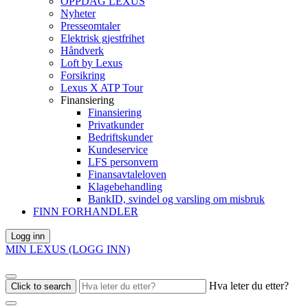
OPPDAG LEXUS
Nyheter
Presseomtaler
Elektrisk gjestfrihet
Håndverk
Loft by Lexus
Forsikring
Lexus X ATP Tour
Finansiering
Finansiering
Privatkunder
Bedriftskunder
Kundeservice
LFS personvern
Finansavtaleloven
Klagebehandling
BankID, svindel og varsling om misbruk
FINN FORHANDLER
Logg inn
MIN LEXUS (LOGG INN)
Hva leter du etter?
Click to search