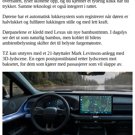
overflaten, lyser ikonene opp, og du kjenner et tydelig klikk når du
trykker. Samme teknologi er også integrert i rattet.
Dørene har et automatisk lukkesystem som registrerer når døren er
halvlukket og fullfører lukkingen stille og med lett kraft.
Dørpanelene er kledd med Lexus sin nye bambustrimm. I dagslys
ser det ut som naturlig bambus, men koblet til bilens
ambientbelysning skifter det til belyste fargemønstre.
TZ kan utstyres med et 21-høyttaler Mark Levinson-anlegg med
3D-lydscene. En egen posisjonstilstand retter lydscenen mot
baksetet, for dem som kjører med passasjerer som vil slappe av.