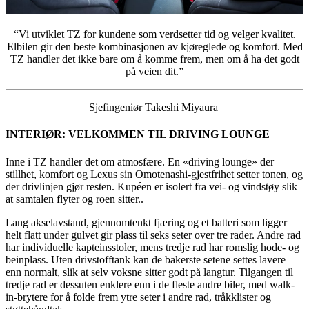
“Vi utviklet TZ for kundene som verdsetter tid og velger kvalitet.
Elbilen gir den beste kombinasjonen av kjøreglede og komfort. Med
TZ handler det ikke bare om å komme frem, men om å ha det godt
på veien dit.”
Sjefingeniør Takeshi Miyaura
INTERIØR: VELKOMMEN TIL DRIVING LOUNGE
Inne i TZ handler det om atmosfære. En «driving lounge» der
stillhet, komfort og Lexus sin Omotenashi-gjestfrihet setter tonen, og
der drivlinjen gjør resten. Kupéen er isolert fra vei- og vindstøy slik
at samtalen flyter og roen sitter..
Lang akselavstand, gjennomtenkt fjæring og et batteri som ligger
helt flatt under gulvet gir plass til seks seter over tre rader. Andre rad
har individuelle kapteinsstoler, mens tredje rad har romslig hode- og
beinplass. Uten drivstofftank kan de bakerste setene settes lavere
enn normalt, slik at selv voksne sitter godt på langtur. Tilgangen til
tredje rad er dessuten enklere enn i de fleste andre biler, med walk-
in-brytere for å folde frem ytre seter i andre rad, tråkklister og