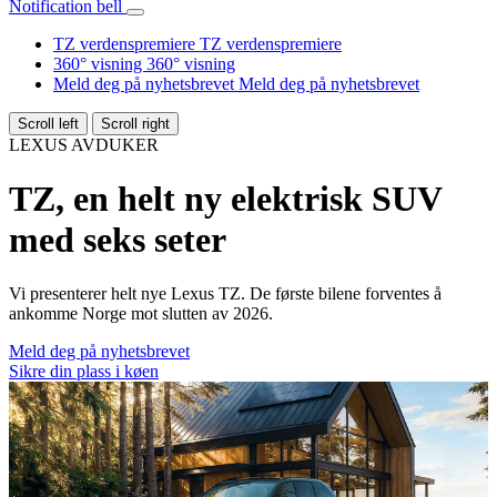
Notification bell
TZ verdenspremiere
TZ verdenspremiere
360° visning
360° visning
Meld deg på nyhetsbrevet
Meld deg på nyhetsbrevet
Scroll left
Scroll right
LEXUS AVDUKER
TZ, en helt ny elektrisk SUV
med seks seter
Vi presenterer helt nye Lexus TZ. De første bilene forventes å
ankomme Norge mot slutten av 2026.
Meld deg på nyhetsbrevet
Sikre din plass i køen