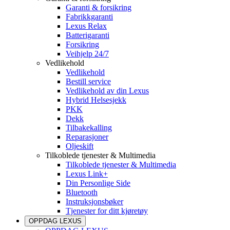
Garanti & forsikring
Fabrikkgaranti
Lexus Relax
Batterigaranti
Forsikring
Veihjelp 24/7
Vedlikehold
Vedlikehold
Bestill service
Vedlikehold av din Lexus
Hybrid Helsesjekk
PKK
Dekk
Tilbakekalling
Reparasjoner
Oljeskift
Tilkoblede tjenester & Multimedia
Tilkoblede tjenester & Multimedia
Lexus Link+
Din Personlige Side
Bluetooth
Instruksjonsbøker
Tjenester for ditt kjøretøy
OPPDAG LEXUS