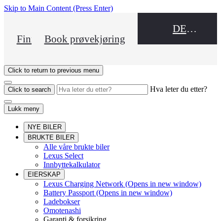
Skip to Main Content
(Press Enter)
DEALER NAME
Finn en forhandler
Book prøvekjøring
Click to return to previous menu
Hva leter du etter?
Click to search
Lukk meny
NYE BILER
BRUKTE BILER
Alle våre brukte biler
Lexus Select
Innbyttekalkulator
EIERSKAP
Lexus Charging Network
(Opens in new window)
Battery Passport
(Opens in new window)
Ladebokser
Omotenashi
Garanti & forsikring