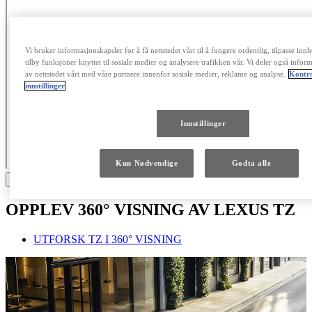
Vi bruker informasjonskapsler for å få nettstedet vårt til å fungere ordentlig, tilpasse in
tilby funksjoner knyttet til sosiale medier og analysere trafikken vår. Vi deler også info
av nettstedet vårt med våre partnere innenfor sosiale medier, reklame og analyse.
Kontro
innstillinger
Innstillinger
Kun Nødvendige
Godta alle
Click to play video
OPPLEV 360° VISNING AV LEXUS TZ
UTFORSK TZ I 360° VISNING