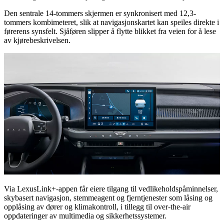
Den sentrale 14-tommers skjermen er synkronisert med 12,3-
tommers kombimeteret, slik at navigasjonskartet kan speiles direkte i
førerens synsfelt. Sjåføren slipper å flytte blikket fra veien for å lese
av kjørebeskrivelsen.
Via LexusLink+-appen får eiere tilgang til vedlikeholdspåminnelser,
skybasert navigasjon, stemmeagent og fjerntjenester som låsing og
opplåsing av dører og klimakontroll, i tillegg til over-the-air
oppdateringer av multimedia og sikkerhetssystemer.