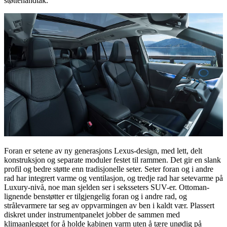
støttehåndtak.
Foran er setene av ny generasjons Lexus-design, med lett, delt
konstruksjon og separate moduler festet til rammen. Det gir en slank
profil og bedre støtte enn tradisjonelle seter. Seter foran og i andre
rad har integrert varme og ventilasjon, og tredje rad har setevarme på
Luxury-nivå, noe man sjelden ser i seksseters SUV-er. Ottoman-
lignende benstøtter er tilgjengelig foran og i andre rad, og
strålevarmere tar seg av oppvarmingen av ben i kaldt vær. Plassert
diskret under instrumentpanelet jobber de sammen med
klimaanlegget for å holde kabinen varm uten å tære unødig på