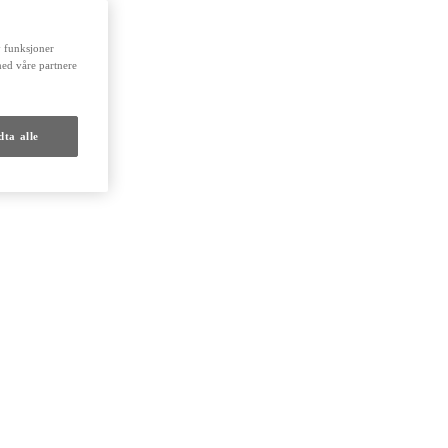
by funksjoner
med våre partnere
ta alle