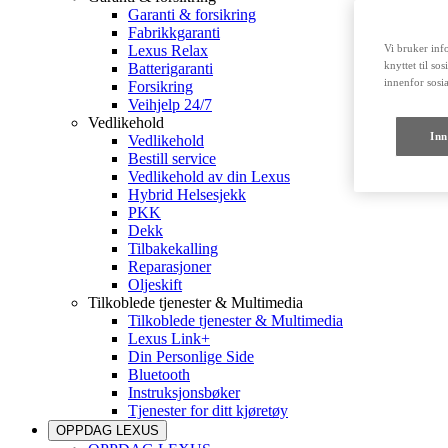
Garanti & forsikring
Fabrikkgaranti
Lexus Relax
Vi bruker info
knyttet til so
Batterigaranti
innenfor sosi
Forsikring
Veihjelp 24/7
Vedlikehold
Inn
Vedlikehold
Bestill service
Vedlikehold av din Lexus
Hybrid Helsesjekk
PKK
Dekk
Tilbakekalling
Reparasjoner
Oljeskift
Tilkoblede tjenester & Multimedia
Tilkoblede tjenester & Multimedia
Lexus Link+
Din Personlige Side
Bluetooth
Instruksjonsbøker
Tjenester for ditt kjøretøy
OPPDAG LEXUS