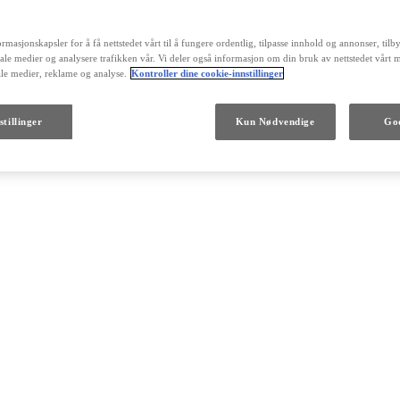
rmasjonskapsler for å få nettstedet vårt til å fungere ordentlig, tilpasse innhold og annonser, til
siale medier og analysere trafikken vår. Vi deler også informasjon om din bruk av nettstedet vårt 
ale medier, reklame og analyse.
Kontroller dine cookie-innstillinger
stillinger
Kun Nødvendige
God