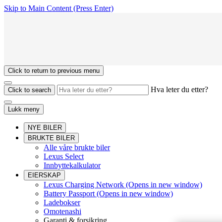
Skip to Main Content
(Press Enter)
Click to return to previous menu
Hva leter du etter?
Click to search
Lukk meny
NYE BILER
BRUKTE BILER
Alle våre brukte biler
Lexus Select
Innbyttekalkulator
EIERSKAP
Lexus Charging Network
(Opens in new window)
Battery Passport
(Opens in new window)
Ladebokser
Omotenashi
Garanti & forsikring