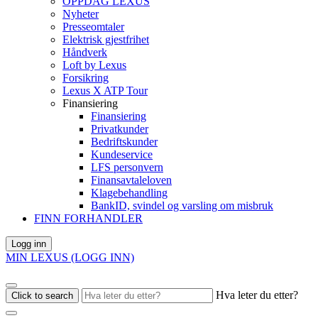
OPPDAG LEXUS
Nyheter
Presseomtaler
Elektrisk gjestfrihet
Håndverk
Loft by Lexus
Forsikring
Lexus X ATP Tour
Finansiering
Finansiering
Privatkunder
Bedriftskunder
Kundeservice
LFS personvern
Finansavtaleloven
Klagebehandling
BankID, svindel og varsling om misbruk
FINN FORHANDLER
Logg inn
MIN LEXUS (LOGG INN)
Hva leter du etter?
Click to search