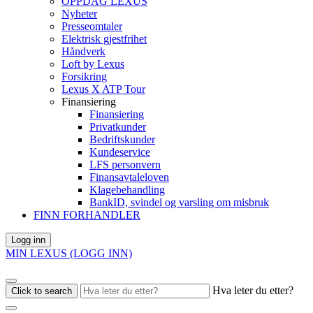
OPPDAG LEXUS
Nyheter
Presseomtaler
Elektrisk gjestfrihet
Håndverk
Loft by Lexus
Forsikring
Lexus X ATP Tour
Finansiering
Finansiering
Privatkunder
Bedriftskunder
Kundeservice
LFS personvern
Finansavtaleloven
Klagebehandling
BankID, svindel og varsling om misbruk
FINN FORHANDLER
Logg inn
MIN LEXUS (LOGG INN)
Hva leter du etter?
Click to search