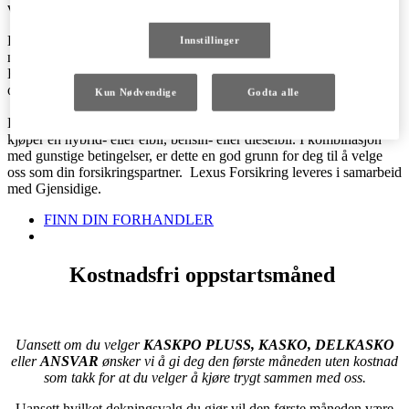
verksted og originale deler ved skadereparasjon.
Du kan kjøpe Lexus Forsikring hos autoriserte Lexus-forhandlere
Innstillinger
når du kjøper ny- eller brukt bil. Du kan velge mellom Kasko Pluss,
Kasko, Delkasko og Ansvar. Uansett valg får du en kostnadsfri
oppstartsmåned.
Kun Nødvendige
Godta alle
Lexus Forsikring passer godt for alle våre modeller uansett om du
kjøper en hybrid- eller elbil, bensin- eller dieselbil. I kombinasjon
med gunstige betingelser, er dette en god grunn for deg til å velge
oss som din forsikringspartner. Lexus Forsikring leveres i samarbeid
med Gjensidige.
FINN DIN FORHANDLER
Kostnadsfri oppstartsmåned
Uansett om du velger
KASKPO PLUSS, KASKO, DELKASKO
eller
ANSVAR
ønsker vi å gi deg den første måneden uten kostnad
som takk for at du velger å kjøre trygt sammen med oss.
Uansett hvilket dekningsvalg du gjør vil den første måneden være