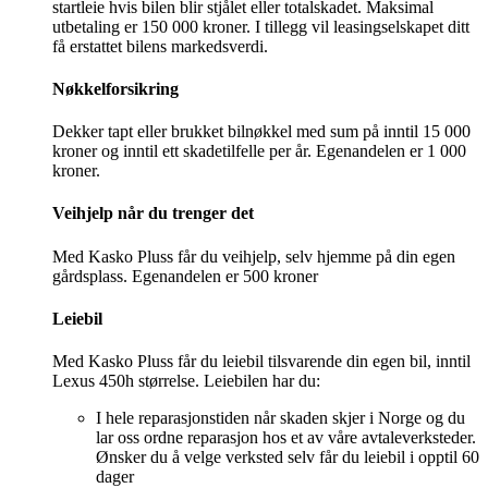
startleie hvis bilen blir stjålet eller totalskadet. Maksimal
utbetaling er 150 000 kroner. I tillegg vil leasingselskapet ditt
få erstattet bilens markedsverdi.
Nøkkelforsikring
Dekker tapt eller brukket bilnøkkel med sum på inntil 15 000
kroner og inntil ett skadetilfelle per år. Egenandelen er 1 000
kroner.
Veihjelp når du trenger det
Med Kasko Pluss får du veihjelp, selv hjemme på din egen
gårdsplass. Egenandelen er 500 kroner
Leiebil
Med Kasko Pluss får du leiebil tilsvarende din egen bil, inntil
Lexus 450h størrelse. Leiebilen har du:
I hele reparasjons­tiden når skaden skjer i Norge og du
lar oss ordne reparasjon hos et av våre avtaleverksteder.
Ønsker du å velge verksted selv får du leiebil i opptil 60
dager