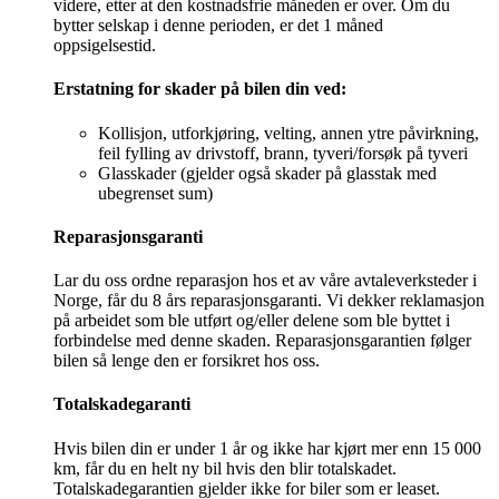
videre, etter at den kostnadsfrie måneden er over. Om du
bytter selskap i denne perioden, er det 1 måned
oppsigelsestid.
Erstatning for skader på bilen din ved:
Kollisjon, utfor­kjøring, velting, annen ytre påvirkning,
feil fylling av drivstoff, brann, tyveri/forsøk på tyveri
Glasskader (gjelder også skader på glasstak med
ubegrenset sum)
Reparasjonsgaranti
Lar du oss ordne reparasjon hos et av våre avtale­verksteder i
Norge, får du 8 års reparasjons­garanti. Vi dekker reklamasjon
på arbeidet som ble utført og/eller delene som ble byttet i
forbindelse med denne skaden. Reparasjonsgarantien følger
bilen så lenge den er forsikret hos oss.
Totalskadegaranti
Hvis bilen din er under 1 år og ikke har kjørt mer enn 15 000
km, får du en helt ny bil hvis den blir totalskadet.
Totalskadegarantien gjelder ikke for biler som er leaset.