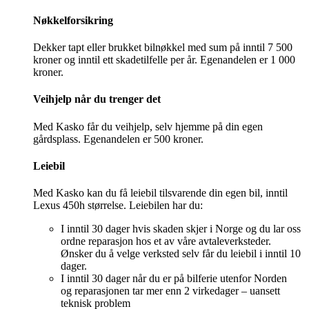
Nøkkelforsikring
Dekker tapt eller brukket bilnøkkel med sum på inntil 7 500
kroner og inntil ett skadetilfelle per år. Egenandelen er 1 000
kroner.
Veihjelp når du trenger det
Med Kasko får du veihjelp, selv hjemme på din egen
gårdsplass. Egenandelen er 500 kroner.
Leiebil
Med Kasko kan du få leiebil tilsvarende din egen bil, inntil
Lexus 450h størrelse. Leiebilen har du:
I inntil 30 dager hvis skaden skjer i Norge og du lar oss
ordne reparasjon hos et av våre avtaleverksteder.
Ønsker du å velge verksted selv får du leiebil i inntil 10
dager.
I inntil 30 dager når du er på bilferie utenfor Norden
og reparasjonen tar mer enn 2 virkedager – uansett
teknisk problem