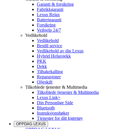
Garanti & forsikring
Fabrikkgaranti
Lexus Relax
Batterigaranti
Forsikring
Veihjelp 24/7
Vedlikehold
Vedlikehold
Bestill service
Vedlikehold av din Lexus
Hybrid Helsesjekk
PKK
Dekk
Tilbakekalling
Reparasjoner
Oljeskift
Tilkoblede tjenester & Multimedia
Tilkoblede tjenester & Multimedia
Lexus Link+
Din Personlige Side
Bluetooth
Instruksjonsbøker
Tjenester for ditt kjøretøy
OPPDAG LEXUS