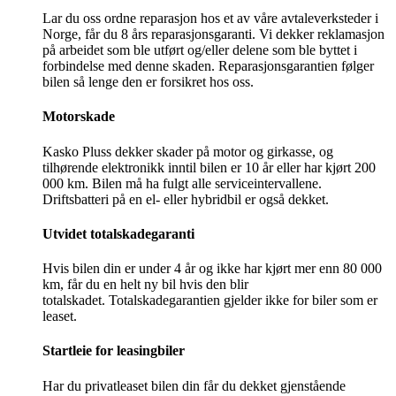
Lar du oss ordne reparasjon hos et av våre avtale­verksteder i
Norge, får du 8 års reparasjons­garanti. Vi dekker reklamasjon
på arbeidet som ble utført og/eller delene som ble byttet i
forbindelse med denne skaden. Reparasjonsgarantien følger
bilen så lenge den er forsikret hos oss.
Motorskade
Kasko Pluss dekker skader på motor og girkasse, og
tilhørende elektronikk inntil bilen er 10 år eller har kjørt 200
000 km. Bilen må ha fulgt alle service­intervallene.
Driftsbatteri på en el- eller hybridbil er også dekket.
Utvidet total­skadegaranti
Hvis bilen din er under 4 år og ikke har kjørt mer enn 80 000
km, får du en helt ny bil hvis den blir
totalskadet. Totalskadegarantien gjelder ikke for biler som er
leaset.
Startleie for leasingbiler
Har du privatleaset bilen din får du dekket gjenstående