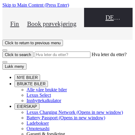
Skip to Main Content
(Press Enter)
DEALER NAME
Finn en forhandler
Book prøvekjøring
Click to return to previous menu
Hva leter du etter?
Click to search
Lukk meny
NYE BILER
BRUKTE BILER
Alle våre brukte biler
Lexus Select
Innbyttekalkulator
EIERSKAP
Lexus Charging Network
(Opens in new window)
Battery Passport
(Opens in new window)
Ladebokser
Omotenashi
Garanti & forsikring