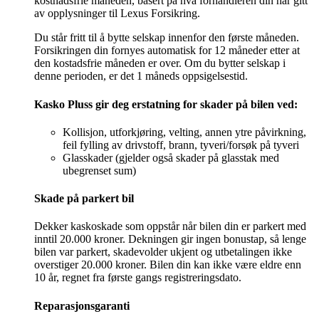
kostnadsfrie måneden, basert på hva forhandleren din har gitt
av opplysninger til Lexus Forsikring.
Du står fritt til å bytte selskap innenfor den første måneden.
Forsikringen din fornyes automatisk for 12 måneder etter at
den kostadsfrie måneden er over. Om du bytter selskap i
denne perioden, er det 1 måneds oppsigelsestid.
Kasko Pluss gir deg erstatning for skader på bilen ved:
Kollisjon, utfor­kjøring, velting, annen ytre påvirkning,
feil fylling av drivstoff, brann, tyveri/forsøk på tyveri
Glasskader (gjelder også skader på glasstak med
ubegrenset sum)
Skade på parkert bil
Dekker kaskoskade som oppstår når bilen din er parkert med
inntil 20.000 kroner. Dekningen gir ingen bonustap, så lenge
bilen var parkert, skadevolder ukjent og utbetalingen ikke
overstiger 20.000 kroner. Bilen din kan ikke være eldre enn
10 år, regnet fra første gangs registreringsdato.
Reparasjonsgaranti