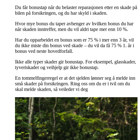
Du får bonustap når du belaster reparasjonen etter en skade på
bilen på forsikringen, og du har skyld i skaden.
Hvor mye bonus du taper avhenger av hvilken bonus du har
når skaden inntreffer, men du vil aldri tape mer enn 10 %.
Har du opparbeidet en bonus som er 75 % i mer enn 3 år, vil
du ikke miste din bonus ved skade – du vil da få 75 % 1. år i
bonus ved neste hovedforfall.
Ikke alle typer skader gir bonustap. For eksempel, glasskader,
tyveriskader og veihjelp gir ikke bonustap.
En tommelfingerregel er at det sjelden lønner seg å melde inn
små skader på forsikringen. Ring oss om du er i tvil om du
skal melde skaden, så veileder vi deg