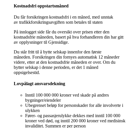
Kostnadsfri oppstartsmåned
Du får forsikringen kostnadsfri i en måned, med unntak
av trafikkforsikringsavgiften som betales til staten
På innlogget side får du oversikt over prisen etter den
kostnadsfrie måneden, basert på hva forhandleren din har gitt
av opplysninger til Gjensidige.
Du står fritt til å bytte selskap innenfor den første
måneden. Forsikringen din fornyes automatisk 12 måneder
videre, etter at den kostnadsfrie måneden er over. Om du
bytter selskap i denne perioden, er det 1 måned
oppsigelsestid.
Lovpålagt ansvarsdekning
Inntil 100 000 000 kroner ved skade på andres
bygninger/eiendeler
Ubegrenset beløp for personskader for alle involverte i
ulykken
Fører- og passasjerulykke dekkes med inntil 100 000
kroner ved død, og inntil 200 000 kroner ved medisinsk
invaliditet. Summen er per person