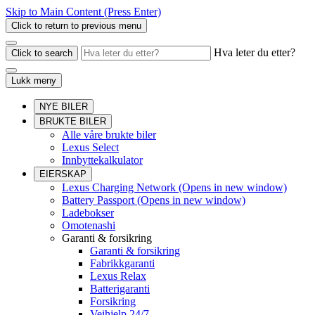
Skip to Main Content
(Press Enter)
Click to return to previous menu
Hva leter du etter?
Click to search
Lukk meny
NYE BILER
BRUKTE BILER
Alle våre brukte biler
Lexus Select
Innbyttekalkulator
EIERSKAP
Lexus Charging Network
(Opens in new window)
Battery Passport
(Opens in new window)
Ladebokser
Omotenashi
Garanti & forsikring
Garanti & forsikring
Fabrikkgaranti
Lexus Relax
Batterigaranti
Forsikring
Veihjelp 24/7