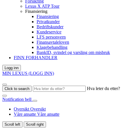
Forsikring
Lexus X ATP Tour
Finansiering
Finansiering
Privatkunder
Bedriftskunder
Kundeservice
LFS personvern
Finansavtaleloven
Klagebehandling
BankID, svindel og varsling om misbruk
FINN FORHANDLER
Logg inn
MIN LEXUS (LOGG INN)
Hva leter du etter?
Click to search
Notification bell
Oversikt
Oversikt
Våre ansatte
Våre ansatte
Scroll left
Scroll right