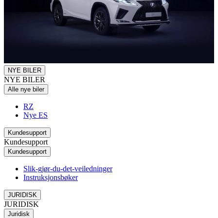
NYE BILER
NYE BILER
Alle nye biler
RZ
Nye ES
Kundesupport
Kundesupport
Kundesupport
Slik-gjør-du-det-veiledninger
Instruksjonsbøker
JURIDISK
JURIDISK
Juridisk