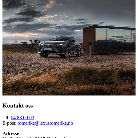
Kontakt oss
Tlf:
64 83 00 03
E-post:
romerike@lexusromerike.no
Adresse