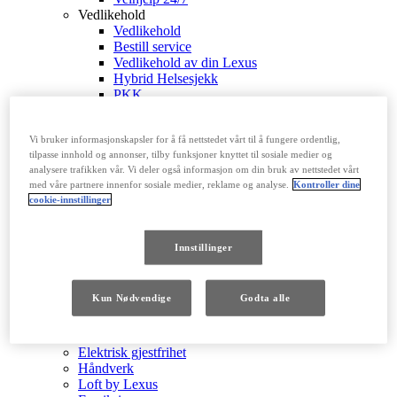
Vedlikehold
Vedlikehold
Bestill service
Vedlikehold av din Lexus
Hybrid Helsesjekk
PKK
Dekk
Tilbakekalling
Vi bruker informasjonskapsler for å få nettstedet vårt til å fungere ordentlig,
Reparasjoner
tilpasse innhold og annonser, tilby funksjoner knyttet til sosiale medier og
Oljeskift
analysere trafikken vår. Vi deler også informasjon om din bruk av nettstedet vårt
Tilkoblede tjenester & Multimedia
med våre partnere innenfor sosiale medier, reklame og analyse.
Kontroller dine
Tilkoblede tjenester & Multimedia
cookie-innstillinger
Lexus Link+
Din Personlige Side
Bluetooth
Innstillinger
Instruksjonsbøker
Tjenester for ditt kjøretøy
OPPDAG LEXUS
Kun Nødvendige
Godta alle
OPPDAG LEXUS
Nyheter
Presseomtaler
Elektrisk gjestfrihet
Håndverk
Loft by Lexus