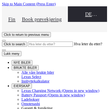
Skip to Main Content
(Press Enter)
DEALER NAME
Finn en forhandler
Book prøvekjøring
Click to return to previous menu
Hva leter du etter?
Click to search
Lukk meny
NYE BILER
BRUKTE BILER
Alle våre brukte biler
Lexus Select
Innbyttekalkulator
EIERSKAP
Lexus Charging Network
(Opens in new window)
Battery Passport
(Opens in new window)
Ladebokser
Omotenashi
Garanti & forsikring