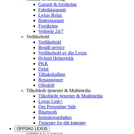
Garanti & forsikring
Fabrikkgaranti
Lexus Relax
Batterigaranti
Forsikring
Veihjelp 24/7
Vedlikehold
Vedlikehold
Bestill service
Vedlikehold av din Lexus
Hybrid Helsesjekk
PKK
Dekk
Tilbakekalling
Reparasjoner
Oljeskift
Tilkoblede tjenester & Multimedia
Tilkoblede tjenester & Multimedia
Lexus Link+
Din Personlige Side
Bluetooth
Instruksjonsbøker
Tjenester for ditt kjøretøy
OPPDAG LEXUS