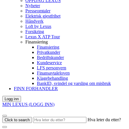
OPPDAG LEXUS
Nyheter
Presseomtaler
Elektrisk gjestfrihet
Håndverk
Loft by Lexus
Forsikring
Lexus X ATP Tour
Finansiering
Finansiering
Privatkunder
Bedriftskunder
Kundeservice
LFS personvern
Finansavtaleloven
Klagebehandling
BankID, svindel og varsling om misbruk
FINN FORHANDLER
Logg inn
MIN LEXUS (LOGG INN)
Hva leter du etter?
Click to search