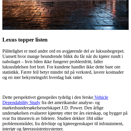
Lexus topper listen
Pålitelighet er med andre ord en avgjørende del av luksusbegrepet.
Uansett hvor mange beundrende blikk du får når du kjører rundt i
nabolaget – hvis bilen ikke fungerer problemfritt, faller
luksusfølelsen fort bort. For kundene handler ikke dette bare om
statistikk. Færre feil betyr mindre tid på verksted, lavere kostnader
og en mer bekymringsfri hverdag bak rattet.
Dette perspektivet gjenspeiles tydelig i den ferske
Vehicle
Dependability Study
fra det amerikanske analyse- og
markedsundersøkelsesselskapet J.D. Power. Den årlige
undersøkelsen evaluerer kjøretøy etter tre års eierskap, og bygger på
svar fra titusenvis av bileiere. Studien dekker 184 ulike
problemområder, fra drivlinje og kjøreegenskaper til infotainment,
interiør og førerassistentsystemer.