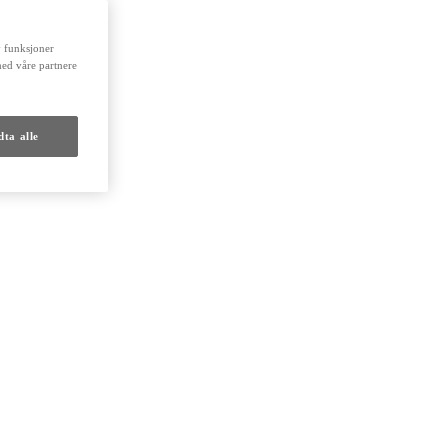
by funksjoner
med våre partnere
ta alle