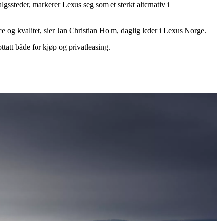
algssteder, markerer Lexus seg som et sterkt alternativ i
ce og kvalitet, sier Jan Christian Holm, daglig leder i Lexus Norge.
ttatt både for kjøp og privatleasing.