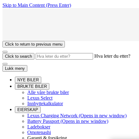
Skip to Main Content
(Press Enter)
Click to return to previous menu
Hva leter du etter?
Click to search
Lukk meny
NYE BILER
BRUKTE BILER
Alle våre brukte biler
Lexus Select
Innbyttekalkulator
EIERSKAP
Lexus Charging Network
(Opens in new window)
Battery Passport
(Opens in new window)
Ladebokser
Omotenashi
Garanti & forsikring