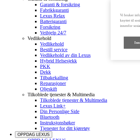
Garanti & forsikring
Fabrikkgaranti
Lexus Relax
Vi bruker info
knyttet til so
Batterigaranti
innenfor sosi
Forsikring
Veihjelp 24/7
Vedlikehold
Inn
Vedlikehold
Bestill service
Vedlikehold av din Lexus
Hybrid Helsesjekk
PKK
Dekk
Tilbakekalling
Reparasjoner
Oljeskift
Tilkoblede tjenester & Multimedia
Tilkoblede tjenester & Multimedia
Lexus Link+
Din Personlige Side
Bluetooth
Instruksjonsbøker
Tjenester for ditt kjøretøy
OPPDAG LEXUS