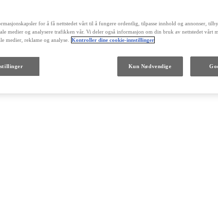
rmasjonskapsler for å få nettstedet vårt til å fungere ordentlig, tilpasse innhold og annonser, til
siale medier og analysere trafikken vår. Vi deler også informasjon om din bruk av nettstedet vårt 
ale medier, reklame og analyse.
Kontroller dine cookie-innstillinger
stillinger
Kun Nødvendige
God