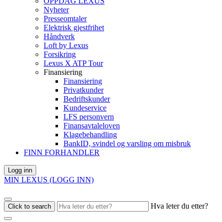
OPPDAG LEXUS
Nyheter
Presseomtaler
Elektrisk gjestfrihet
Håndverk
Loft by Lexus
Forsikring
Lexus X ATP Tour
Finansiering
Finansiering
Privatkunder
Bedriftskunder
Kundeservice
LFS personvern
Finansavtaleloven
Klagebehandling
BankID, svindel og varsling om misbruk
FINN FORHANDLER
Logg inn
MIN LEXUS (LOGG INN)
Hva leter du etter?
Click to search