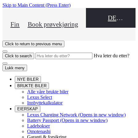
Skip to Main Content
(Press Enter)
DEALER NAME
Finn en forhandler
Book prøvekjøring
Click to return to previous menu
Hva leter du etter?
Click to search
Lukk meny
NYE BILER
BRUKTE BILER
Alle våre brukte biler
Lexus Select
Innbyttekalkulator
EIERSKAP
Lexus Charging Network
(Opens in new window)
Battery Passport
(Opens in new window)
Ladebokser
Omotenashi
Garanti & forsikring