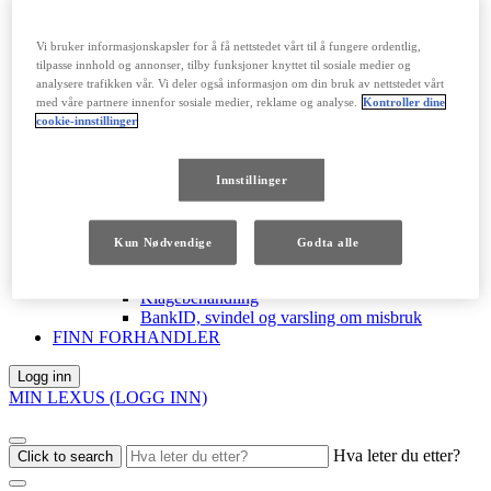
OPPDAG LEXUS
Nyheter
Presseomtaler
Vi bruker informasjonskapsler for å få nettstedet vårt til å fungere ordentlig,
Elektrisk gjestfrihet
tilpasse innhold og annonser, tilby funksjoner knyttet til sosiale medier og
Håndverk
analysere trafikken vår. Vi deler også informasjon om din bruk av nettstedet vårt
Loft by Lexus
med våre partnere innenfor sosiale medier, reklame og analyse.
Kontroller dine
Forsikring
cookie-innstillinger
Lexus X ATP Tour
Finansiering
Finansiering
Innstillinger
Privatkunder
Bedriftskunder
Kundeservice
Kun Nødvendige
Godta alle
LFS personvern
Finansavtaleloven
Klagebehandling
BankID, svindel og varsling om misbruk
FINN FORHANDLER
Logg inn
MIN LEXUS (LOGG INN)
Hva leter du etter?
Click to search