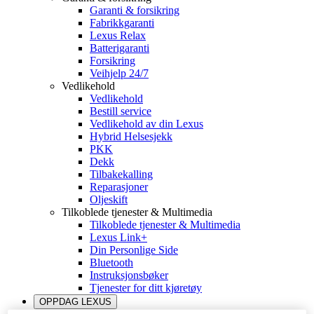
Garanti & forsikring
Fabrikkgaranti
Lexus Relax
Batterigaranti
Forsikring
Veihjelp 24/7
Vedlikehold
Vedlikehold
Bestill service
Vedlikehold av din Lexus
Hybrid Helsesjekk
PKK
Dekk
Tilbakekalling
Reparasjoner
Oljeskift
Tilkoblede tjenester & Multimedia
Tilkoblede tjenester & Multimedia
Lexus Link+
Din Personlige Side
Bluetooth
Instruksjonsbøker
Tjenester for ditt kjøretøy
OPPDAG LEXUS