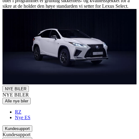
biler i programmet er grundig sikkerhets- og kvalitetssjekket for å
sikre at de holder den høye standarden vi setter for Lexus Select.
NYE BILER
NYE BILER
Alle nye biler
RZ
Nye ES
Kundesupport
Kundesupport