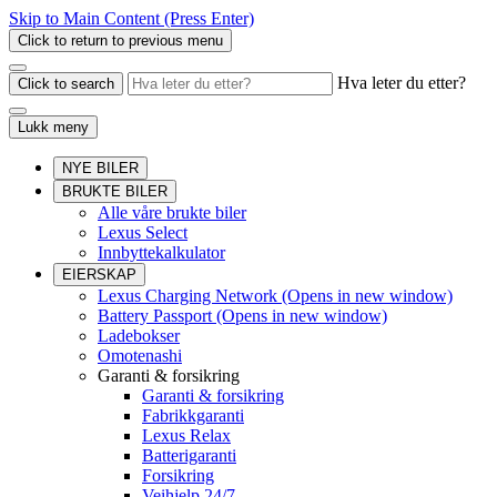
Skip to Main Content
(Press Enter)
Click to return to previous menu
Hva leter du etter?
Click to search
Lukk meny
NYE BILER
BRUKTE BILER
Alle våre brukte biler
Lexus Select
Innbyttekalkulator
EIERSKAP
Lexus Charging Network
(Opens in new window)
Battery Passport
(Opens in new window)
Ladebokser
Omotenashi
Garanti & forsikring
Garanti & forsikring
Fabrikkgaranti
Lexus Relax
Batterigaranti
Forsikring
Veihjelp 24/7