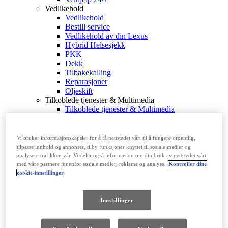
Vedlikehold
Vedlikehold
Bestill service
Vedlikehold av din Lexus
Hybrid Helsesjekk
PKK
Dekk
Tilbakekalling
Reparasjoner
Oljeskift
Tilkoblede tjenester & Multimedia
Tilkoblede tjenester & Multimedia
Lexus Link+
Din Personlige Side
Bluetooth
Vi bruker informasjonskapsler for å få nettstedet vårt til å fungere ordentlig,
Instruksjonsbøker
tilpasse innhold og annonser, tilby funksjoner knyttet til sosiale medier og
Tjenester for ditt kjøretøy
analysere trafikken vår. Vi deler også informasjon om din bruk av nettstedet vårt
med våre partnere innenfor sosiale medier, reklame og analyse.
Kontroller dine
OPPDAG LEXUS
cookie-innstillinger
OPPDAG LEXUS
Nyheter
Presseomtaler
Innstillinger
Elektrisk gjestfrihet
Håndverk
Loft by Lexus