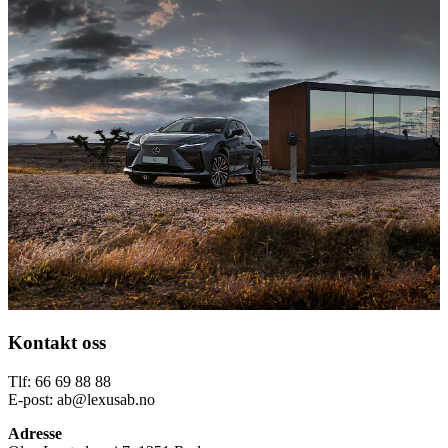
Kontakt oss
Tlf:
66 69 88 88
E-post:
ab@lexusab.no
Adresse