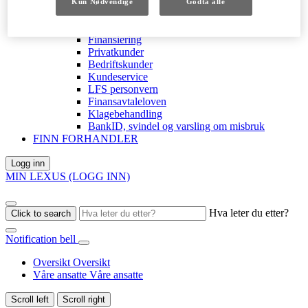
Forsikring
Kun Nødvendige
Godta alle
Lexus X ATP Tour
Finansiering
Finansiering
Privatkunder
Bedriftskunder
Kundeservice
LFS personvern
Finansavtaleloven
Klagebehandling
BankID, svindel og varsling om misbruk
FINN FORHANDLER
Logg inn
MIN LEXUS (LOGG INN)
Hva leter du etter?
Click to search
Notification bell
Oversikt
Oversikt
Våre ansatte
Våre ansatte
Scroll left
Scroll right