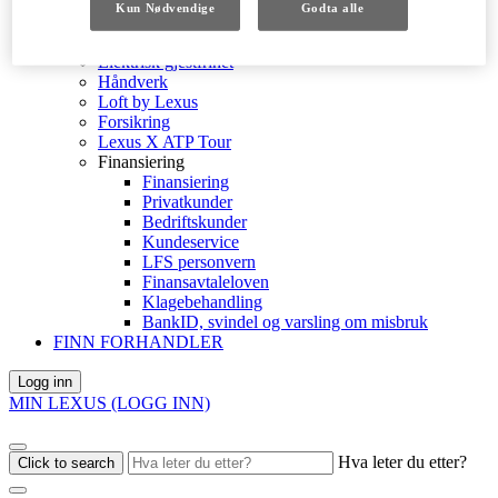
OPPDAG LEXUS
Kun Nødvendige
Godta alle
Nyheter
Presseomtaler
Elektrisk gjestfrihet
Håndverk
Loft by Lexus
Forsikring
Lexus X ATP Tour
Finansiering
Finansiering
Privatkunder
Bedriftskunder
Kundeservice
LFS personvern
Finansavtaleloven
Klagebehandling
BankID, svindel og varsling om misbruk
FINN FORHANDLER
Logg inn
MIN LEXUS (LOGG INN)
Hva leter du etter?
Click to search