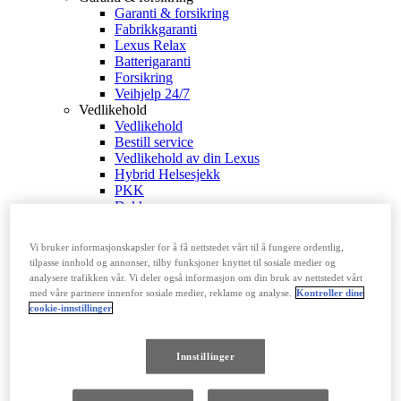
Garanti & forsikring
Fabrikkgaranti
Lexus Relax
Batterigaranti
Forsikring
Veihjelp 24/7
Vedlikehold
Vedlikehold
Bestill service
Vedlikehold av din Lexus
Hybrid Helsesjekk
PKK
Dekk
Tilbakekalling
Reparasjoner
Vi bruker informasjonskapsler for å få nettstedet vårt til å fungere ordentlig,
Oljeskift
tilpasse innhold og annonser, tilby funksjoner knyttet til sosiale medier og
Tilkoblede tjenester & Multimedia
analysere trafikken vår. Vi deler også informasjon om din bruk av nettstedet vårt
Tilkoblede tjenester & Multimedia
med våre partnere innenfor sosiale medier, reklame og analyse.
Kontroller dine
Lexus Link+
cookie-innstillinger
Din Personlige Side
Bluetooth
Instruksjonsbøker
Innstillinger
Tjenester for ditt kjøretøy
OPPDAG LEXUS