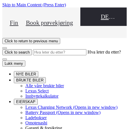
Skip to Main Content
(Press Enter)
DEALER NAME
Finn en forhandler
Book prøvekjøring
Click to return to previous menu
Hva leter du etter?
Click to search
Lukk meny
NYE BILER
BRUKTE BILER
Alle våre brukte biler
Lexus Select
Innbyttekalkulator
EIERSKAP
Lexus Charging Network
(Opens in new window)
Battery Passport
(Opens in new window)
Ladebokser
Omotenashi
Garanti & forsikring